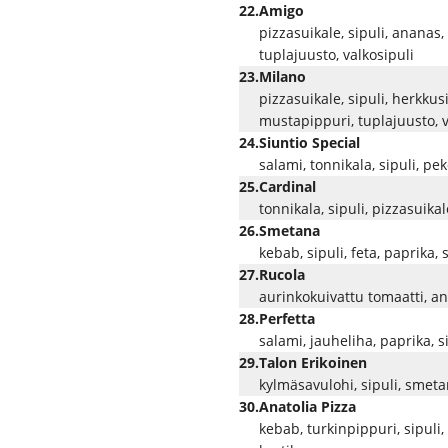
22.
Amigo
pizzasuikale, sipuli, ananas
tuplajuusto, valkosipuli
23.
Milano
pizzasuikale, sipuli, herkkus
mustapippuri, tuplajuusto, v
24.
Siuntio Special
salami, tonnikala, sipuli, 
25.
Cardinal
tonnikala, sipuli, pizzasuikal
26.
Smetana
kebab, sipuli, feta, paprika,
27.
Rucola
aurinkokuivattu tomaatti, an
28.
Perfetta
salami, jauheliha, paprika, s
29.
Talon Erikoinen
kylmäsavulohi, sipuli, smeta
30.
Anatolia Pizza
kebab, turkinpippuri, sipuli,