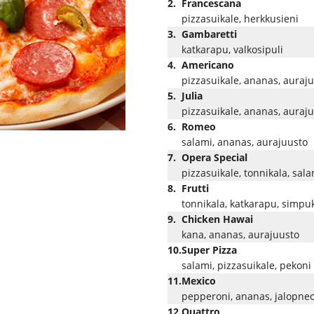
2.
Francescana
pizzasuikale, herkkusieni
3.
Gambaretti
katkarapu, valkosipuli
4.
Americano
pizzasuikale, ananas, auraj
5.
Julia
pizzasuikale, ananas, auraj
6.
Romeo
salami, ananas, aurajuusto
7.
Opera Special
pizzasuikale, tonnikala, sala
8.
Frutti
tonnikala, katkarapu, simpu
9.
Chicken Hawai
kana, ananas, aurajuusto
10.
Super Pizza
salami, pizzasuikale, pekoni
11.
Mexico
pepperoni, ananas, jalopneo
12.
Quattro