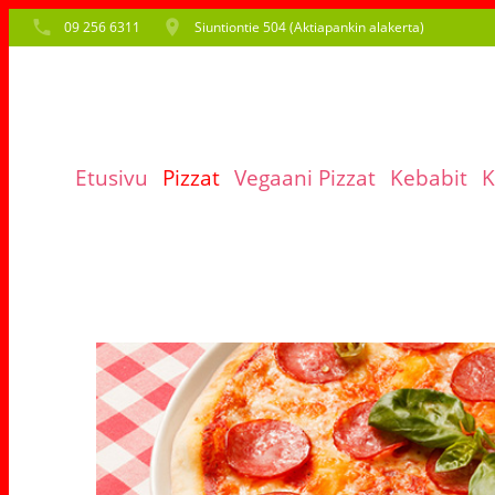
09 256 6311
Siuntiontie 504 (Aktiapankin alakerta)
Etusivu
Pizzat
Vegaani Pizzat
Kebabit
K