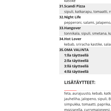
kastike
31.
Scandi Pizza
sipuli, katkarapu, tomaatti,
32.
Night Life
pepperoni, salami, jalapeno
33.
Hangover
tonnikala, sipuli, smetana, 
34.
Hot Lover
kebab, sriracha kastike, sala
35.
OMA VALINTA
1:lla täytteellä
2:lla täytteellä
3:llä täytteellä
4:llä täytteellä
LISÄTÄYTTEET:
feta, aurajuusto, kebab, katk
jauheliha, jalopeno, sipuli, 
simpukka, tomaatti, paprika,
mozzarella, currymajoneesi, 