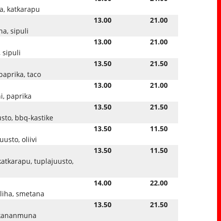
a, katkarapu
13.00
21.00
ha, sipuli
13.00
21.00
 sipuli
13.50
21.50
paprika, taco
13.00
21.00
i, paprika
13.50
21.50
usto, bbq-kastike
13.50
11.50
uusto, oliivi
13.50
11.50
 katkarapu, tuplajuusto,
14.00
22.00
eliha, smetana
13.50
21.50
, kananmuna