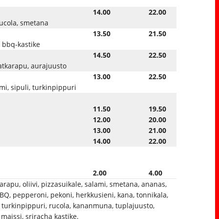
14.00
22.00
 rucola, smetana
13.50
21.50
, bbq-kastike
14.50
22.50
katkarapu, aurajuusto
13.00
22.50
mi, sipuli, turkinpippuri
11.50
19.50
12.00
20.00
13.00
21.00
14.00
22.00
2.00
4.00
arapu, oliivi, pizzasuikale, salami, smetana, ananas,
BBQ, pepperoni, pekoni, herkkusieni, kana, tonnikala,
 turkinpippuri, rucola, kananmuna, tuplajuusto,
maissi, sriracha kastike.