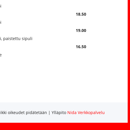
i
18.50
i
19.00
 paistettu sipuli
16.50
e
ikki oikeudet pidätetään | Ylläpito
Nida Verkkopalvelu