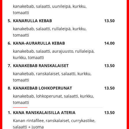
kanakebab, salaatti, uunileipä, kurkku,
tomaatti
5.
KANARULLA KEBAB
13.50
kanakebab, salaatti, rullaleipä, kurkku,
tomaatti
6.
KANA-AURARULLA KEBAB
14.00
kanakebab, salaatti, aurajuusto, rullaleipä,
kurkku, tomaatti
7.
KANAKEBAB RANSKALAISET
13.50
kanakebab, ranskalaiset, salaatti, kurkku,
tomaatti
8.
KANAKEBAB LOHKOPERUNAT
13.50
kanakebab, lohkoperunat, salaatti, kurkku,
tomaatti
1.
KANA RANSKALAISILLA ATERIA
13.50
Kanan rintafilee, ranskalaiset, currykastike,
salaatti + juoma