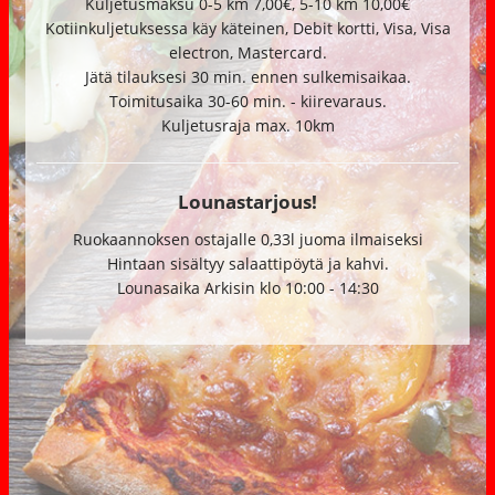
Kuljetusmaksu 0-5 km 7,00€, 5-10 km 10,00€
Kotiinkuljetuksessa käy käteinen, Debit kortti, Visa, Visa
electron, Mastercard.
Jätä tilauksesi 30 min. ennen sulkemisaikaa.
Toimitusaika 30-60 min. - kiirevaraus.
Kuljetusraja max. 10km
Lounastarjous!
Ruokaannoksen ostajalle 0,33l juoma ilmaiseksi
Hintaan sisältyy salaattipöytä ja kahvi.
Lounasaika Arkisin klo 10:00 - 14:30